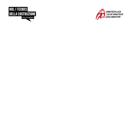
Protezione dei dati &
colophon
Associazione svizzera e del Liechtenstein
della tecnica della costruzione (suissetec)
Auf der Mauer 11, Casella postale
CH-8021 Zurigo
+41 43 244 73 00‍
Registro di commercio: CH-020.6.000.741–8
IVA: 555 700